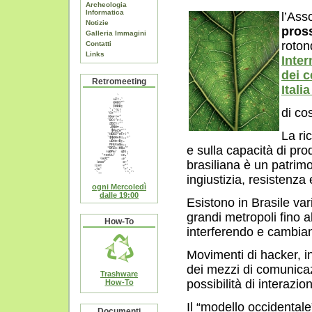
Archeologia
Informatica
l’Ass
Notizie
pros
Galleria Immagini
roto
Contatti
Links
Inter
dei c
Retromeeting
Ital
di co
La ri
e sulla capacità di pr
brasiliana è un patrimo
ingiustizia, resistenza
ogni Mercoledì
dalle 19:00
Esistono in Brasile var
grandi metropoli fino 
How-To
interferendo e cambiand
Movimenti di hacker, in
dei mezzi di comunica
Trashware
possibilità di interazio
How-To
Il “modello occidental
Documenti