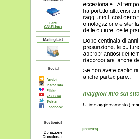
eccezionale. Al tempo 
ha portato alla crisi 
raggiunto il cosi dett
omologazione e sterili
Corsi
GNU/Linux
delle culture, delle pr
Mailing List
Dopo centinaia di anni 
presunzione, le culture
appropriandosi del ter
riappropriarsi anche d
Social
Se non avete capito nu
anche partecipare..
Anobii
Instagram
Flickr
maggiori info sul sito 
YouTube
Twitter
Ultimo aggiornamento ( mart
Facebook
Sostienici!
[Indietro]
Donazione
Occasionale