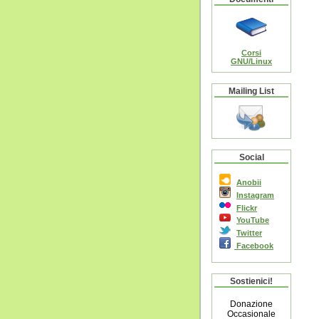
Corsi
GNU/Linux
Mailing List
Social
Anobii
Instagram
Flickr
YouTube
Twitter
Facebook
Sostienici!
Donazione
Occasionale