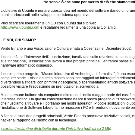
“io sono ciò che sono per merito di ciò che siamo tutt
L'obiettivo di Ubuntu è portare questa idea nel mondo del software dando un gran
utenti partecipanti nello sviluppo del sistema operativo.
Puoi scaricare liberamente un CD con Ubuntu dal sito web
http://www.ubuntu.com
e regalarne legalmente una copia ai tuoi amici.
...E NOI, CHI SIAMO?
Verde Binario è una Associazione Culturale nata a Cosenza nel Dicembre 2002.
Il nome riflette l'interesse dell'associazione, focalizzato sulla relazione tra tecnolo
sua fondazione, l'associazione lavora a due progetti principali, entrambi basati sul 
hardware informatico dismesso.
Il nostro primo progetto, "Museo Interattivo di Archeologia Informatica", è una es
computer storici. I visitatori della mostra sono incoraggiati ad interagire direttament
divertendosi a sfidarsi con primitivi videogiochi, o sperimentando antichi software e 
possibile visitare l'esposizione su prenotazione, scrivendo a
Molte persone buttano via computer molto recenti, nella maggior parte dei casi funz
interesse storico. Da questa considerazione nasce il nostro progetto di "Trashware
che riusciamo a trovare e li portiamo nei nostri laboratori. Piccole sostituzioni o up
l'installazione di Software Libero fanno rinascere i PC e li rendono nuovamente pron
A fianco ai suoi due progetti principali, Verde Binario promuove iniziative sociali, cu
hacker al rapporto dell'uomo con la tecnologia.
scarica il volantino distribuito durante l'iniziativa (pdf, circa 2 Mb)