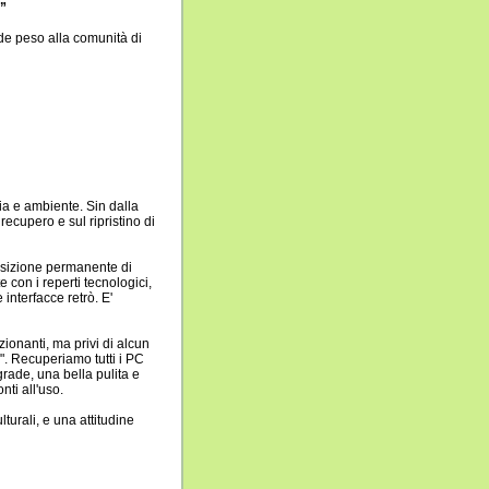
i”
de peso alla comunità di
gia e ambiente. Sin dalla
recupero e sul ripristino di
posizione permanente di
e con i reperti tecnologici,
interfacce retrò. E'
ionanti, ma privi di alcun
". Recuperiamo tutti i PC
grade, una bella pulita e
ti all'uso.
lturali, e una attitudine