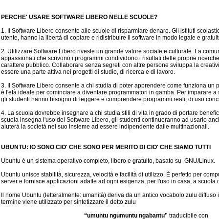
PERCHE' USARE SOFTWARE LIBERO NELLE SCUOLE?
1. Il Software Libero consente alle scuole di risparmiare denaro. Gli istituti scolasti
utente, hanno la libertà di copiare e ridistribuire il software in modo legale e gratuit
2. Utilizzare Software Libero riveste un grande valore sociale e culturale. La comun
appassionati che scrivono i programmi condividono i risultati delle proprie ricerche
carattere pubblico. Collaborare senza segreti con altre persone sviluppa la creativit
essere una parte attiva nei progetti di studio, di ricerca e di lavoro.
3. Il Software Libero consente a chi studia di poter apprendere come funziona u
è l'età ideale per cominciare a diventare programmatori in gamba. Per imparare a 
gli studenti hanno bisogno di leggere e comprendere programmi reali, di uso conc
4. La scuola dovrebbe insegnare a chi studia stili di vita in grado di portare benefici
scuola insegna l'uso del Software Libero, gli studenti continueranno ad usarlo an
aiuterà la società nel suo insieme ad essere indipendente dalle multinazionali.
UBUNTU: IO SONO CIO' CHE SONO PER MERITO DI CIO' CHE SIAMO TUTTI
Ubuntu è un sistema operativo completo, libero e gratuito, basato su GNU/Linux.
Ubuntu unisce stabilità, sicurezza, velocità e facilità di utilizzo. È perfetto per comp
server e fornisce applicazioni adatte ad ogni esigenza, per l'uso in casa, a scuola o
Il nome Ubuntu (letteralmente: umanità) deriva da un antico vocabolo zulu diffuso in 
termine viene utilizzato per sintetizzare il detto zulu
“umuntu ngumuntu ngabantu”
traducibile con