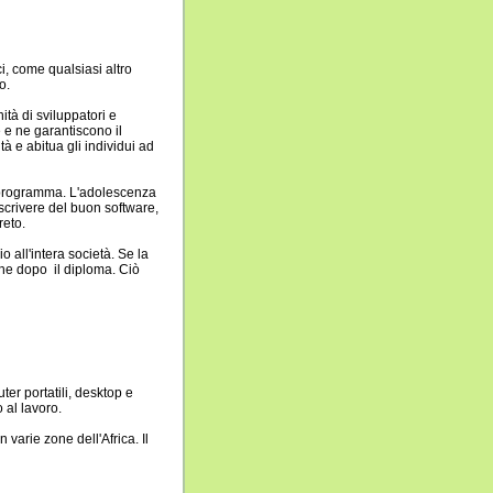
ci, come qualsiasi altro
o.
ità di sviluppatori e
 e ne garantiscono il
à e abitua gli individui ad
n programma. L'adolescenza
scrivere del buon software,
reto.
o all'intera società. Se la
che dopo il diploma. Ciò
uter portatili, desktop e
 al lavoro.
varie zone dell'Africa. Il