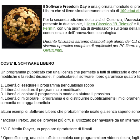
Il
Software Freedom Day
è una giornata mondiale di pr
Libero che si tiene simultaneamente in più di
100 città di
Per la seconda edizione della città di Cosenza, l'
Associa
presente in due scuole, il
liceo Classico "B. Telesio
" e il
Fermi"
, con una giornata di divulgazione sul tema della 
conoscenza e dell'innovazione tecnologica.
Durante l'iniziativa saranno distribuiti agli alunni dei CD
sistema operativo completo di applicativi per PC libero e 
GNU/Linux
.
COS'E' IL SOFTWARE LIBERO
Un programma pubblicato con una licenza che permette a tutti di utilizzarlo e che n
modifiche e la redistribuzione. In particolare, il software libero garantisce quattro li
1. Libertà di eseguire il programma per qualsiasi scopo
2. Libertà di studiare il programma e modificarlo
3. Libertà di copiare il programma in modo da aiutare il prossimo
4. Libertà di migliorare il programma e di distribuirne pubblicamente i miglioramenti
comunità ne tragga beneficio
alcuni esempi di Software Libero che probabilmente usate già senza saperlo sono
* Mozilla Firefox, uno dei browser più diffusi, utilizzato per navigare da un internau
* VLC Media Player, un popolare riproduttore di filmati.
* Openoffice.org, una suite ufficio completa con programmi per videoscrittura, fogli 