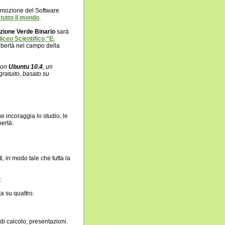
omozione del Software
 tutto il mondo
.
zione Verde Binario
sarà
liceo Scientifico "E.
libertà nel campo della
 con
Ubuntu 10.4
, un
gratuito, basato su
e incoraggia lo studio, le
bertà:
, in modo tale che tutta la
:
ta su quattro.
di calcolo, presentazioni.