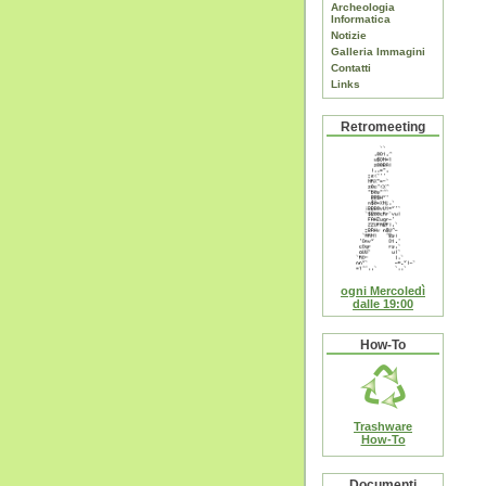
Archeologia
Informatica
Notizie
Galleria Immagini
Contatti
Links
Retromeeting
ogni Mercoledì
dalle 19:00
How-To
Trashware
How-To
Documenti