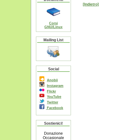
[Indietro]
Corsi
GNU/Linux
Mailing List
Social
Anobii
Instagram
Flickr
YouTube
Twitter
Facebook
Sostienici!
Donazione
Occasionale