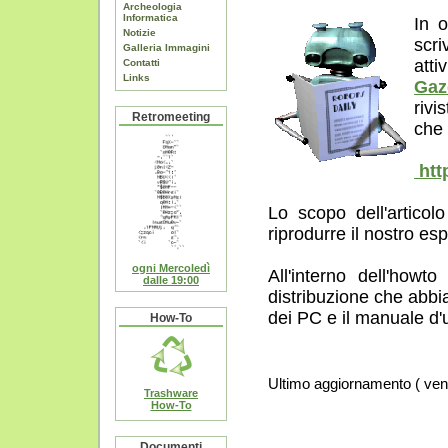
Archeologia
Informatica
In 
Notizie
scri
Galleria Immagini
atti
Contatti
Links
Gaz
rivi
Retromeeting
che 
htt
Lo scopo dell'articolo
riprodurre il nostro es
ogni Mercoledì
All'interno dell'how
dalle 19:00
distribuzione che abbi
dei PC e il manuale d
How-To
Ultimo aggiornamento ( ve
Trashware
How-To
Documenti