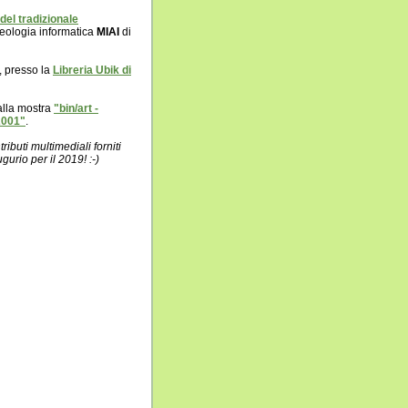
del tradizionale
eologia informatica
MIAI
di
, presso la
Libreria Ubik di
alla mostra
"bin/art -
2001"
.
ibuti multimediali forniti
gurio per il 2019! :-)