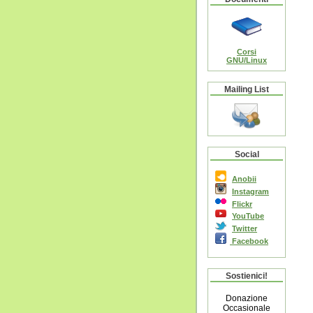
Corsi
GNU/Linux
Mailing List
Social
Anobii
Instagram
Flickr
YouTube
Twitter
Facebook
Sostienici!
Donazione
Occasionale