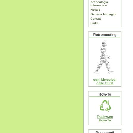
Archeologia
Informatica
Notizie
Galleria Immagini
Contatti
Links
Retromeeting
ogni Mercoledì
dalle 19:00
How-To
Trashware
How-To
Documenti