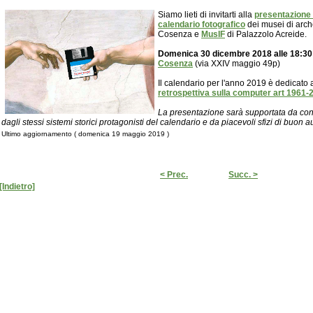
Siamo lieti di invitarti alla
presentazione 
calendario fotografico
dei musei di arch
Cosenza e
MusIF
di Palazzolo Acreide.
Domenica 30 dicembre 2018 alle 18:30
Cosenza
(via XXIV maggio 49p)
Il calendario per l'anno 2019 è dedicato 
retrospettiva sulla computer art 1961-
La presentazione sarà supportata da contr
dagli stessi sistemi storici protagonisti del calendario e da piacevoli sfizi di buon au
Ultimo aggiornamento ( domenica 19 maggio 2019 )
< Prec.
Succ. >
[Indietro]