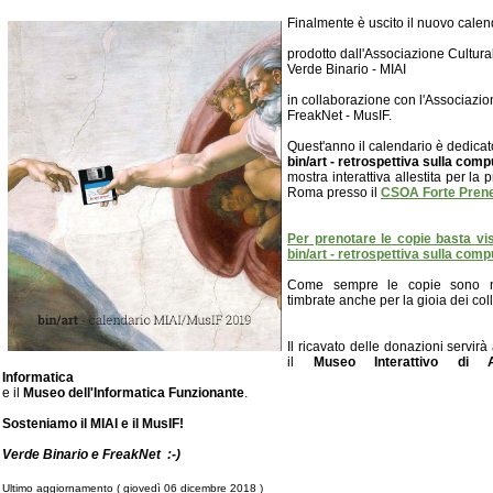
Finalmente è uscito il nuovo calen
prodotto dall'Associazione Cultura
Verde Binario - MIAI
in collaborazione con l'Associazio
FreakNet - MusIF.
Quest'anno il calendario è dedicat
bin/art - retrospettiva sulla comp
mostra interattiva allestita per la 
Roma presso il
CSOA Forte Prene
Per prenotare le copie basta visi
bin/art - retrospettiva sulla comp
Come sempre le copie sono 
timbrate anche per la gioia dei coll
Il ricavato delle donazioni servirà
il
Museo Interattivo di A
Informatica
e il
Museo dell'Informatica Funzionante
.
Sosteniamo il MIAI e il MusIF!
Verde Binario e FreakNet :-)
Ultimo aggiornamento ( giovedì 06 dicembre 2018 )