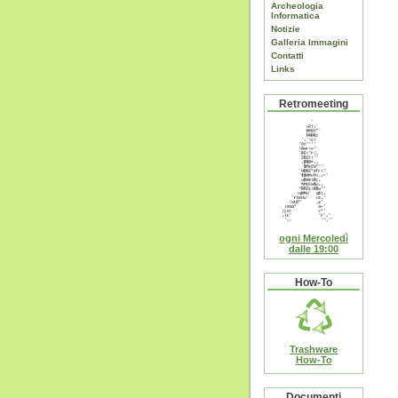
Archeologia
Informatica
Notizie
Galleria Immagini
Contatti
Links
Retromeeting
ogni Mercoledì
dalle 19:00
How-To
Trashware
How-To
Documenti