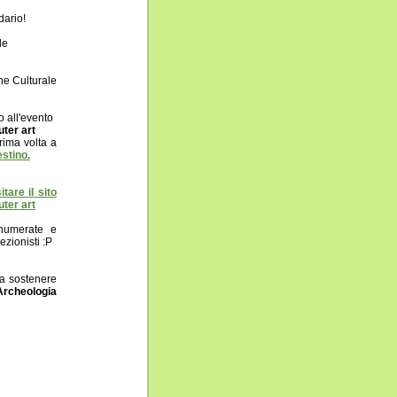
dario!
le
ne Culturale
o all'evento
uter art
prima volta a
stino.
tare il sito
uter art
numerate e
ezionisti :P
 a sostenere
rcheologia