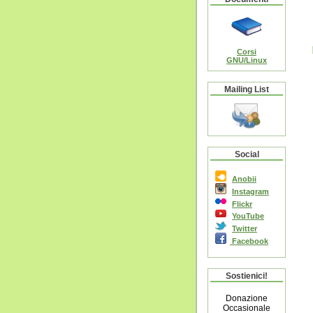
Corsi
GNU/Linux
Mailing List
Social
Anobii
Instagram
Flickr
YouTube
Twitter
Facebook
Sostienici!
Donazione
Occasionale