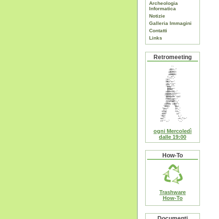
Archeologia
Informatica
Notizie
Galleria Immagini
Contatti
Links
Retromeeting
ogni Mercoledì
dalle 19:00
How-To
Trashware
How-To
Documenti