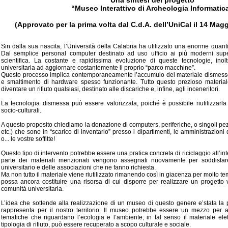
Una sintesi del progetto
“Museo Interattivo di Archeologia Informatic
(Approvato per la prima volta dal C.d.A. dell’UniCal il 14 Mag
Sin dalla sua nascita, l’Università della Calabria ha utilizzato una enorme quantità
Dal semplice personal computer destinato ad uso ufficio ai più moderni super
scientifica. La costante e rapidissima evoluzione di queste tecnologie, inoltr
universitaria ad aggiornare costantemente il proprio “parco macchine”.
Questo processo implica contemporaneamente l’accumulo del materiale dismesso
e smaltimento di hardware spesso funzionante. Tutto questo prezioso material
diventare un rifiuto qualsiasi, destinato alle discariche e, infine, agli inceneritori.
La tecnologia dismessa può essere valorizzata, poiché è possibile riutilizzarla
socio-culturali.
A questo proposito chiediamo la donazione di computers, periferiche, o singoli pe
etc.) che sono in “scarico di inventario” presso i dipartimenti, le amministrazioni di
o... le vostre soffitte!
Questo tipo di intervento potrebbe essere una pratica concreta di riciclaggio all’in
parte dei materiali menzionati vengono assegnati nuovamente per soddisfar
universitario e delle associazioni che ne fanno richiesta.
Ma non tutto il materiale viene riutilizzato rimanendo così in giacenza per molto 
possa ancora costituire una risorsa di cui disporre per realizzare un progetto va
comunità universitaria.
L’idea che sottende alla realizzazione di un museo di questo genere e’stata la pa
rappresenta per il nostro territorio. Il museo potrebbe essere un mezzo per a
tematiche che riguardano l’ecologia e l’ambiente; in tal senso il materiale elet
tipologia di rifiuto, può essere recuperato a scopo culturale e sociale.