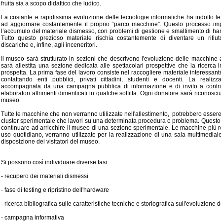
fruita sia a scopo didattico che ludico.
La costante e rapidissima evoluzione delle tecnologie informatiche ha indotto l
ad aggiornare costantemente il proprio “parco macchine”. Questo processo i
l’accumulo del materiale dismesso, con problemi di gestione e smaltimento di h
Tutto questo prezioso materiale rischia costantemente di diventare un rifiuto
discariche e, infine, agli inceneritori.
Il museo sarà strutturato in sezioni che descrivono l'evoluzione delle macchine a
sarà allestita una sezione dedicata alle spettacolari prospettive che la ricerca 
prospetta. La prima fase del lavoro consiste nel raccogliere materiale interessant
contattando enti pubblici, privati cittadini, studenti e docenti. La realiz
accompagnata da una campagna pubblica di informazione e di invito a contri
elaboratori altrimenti dimenticati in qualche soffitta. Ogni donatore sarà riconosci
museo.
Tutte le macchine che non verranno utilizzate nell'allestimento, potrebbero essere 
cluster sperimentale che lavori su una determinata procedura o problema. Questo 
continuare ad arricchire il museo di una sezione sperimentale. Le macchine più r
uso quotidiano, verranno utilizzate per la realizzazione di una sala multimedial
disposizione dei visitatori del museo.
Si possono così individuare diverse fasi:
- recupero dei materiali dismessi
- fase di testing e ripristino dell'hardware
- ricerca bibliografica sulle caratteristiche tecniche e storiografica sull'evoluzione de
- campagna informativa