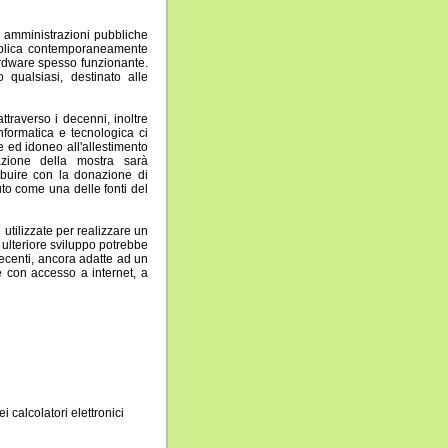
e amministrazioni pubbliche
mplica contemporaneamente
ardware spesso funzionante.
 qualsiasi, destinato alle
ttraverso i decenni, inoltre
informatica e tecnologica ci
e ed idoneo all'allestimento
zazione della mostra sarà
buire con la donazione di
uto come una delle fonti del
utilizzate per realizzare un
ulteriore sviluppo potrebbe
ecenti, ancora adatte ad un
e con accesso a internet, a
i calcolatori elettronici