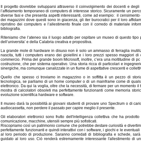
Il progetto dovrebbe svilupparsi attraverso il coinvolgimento dei docenti e degli
l’affidamento temporaneo di computers di interesse storico. Sicuramente un percor
diverse fasi e che presenta aspetti interessanti, come ad esempio: il censimento d
dei magazzini dove questi sono in giacenza, gli iter burocratici per il loro affidam
ripristino dei computers e l’allestimento finale con il corredo di materiale info
bibliografia.
Riteniamo che l’ateneo sia il luogo adatto per ospitare un museo di questo ti
dell’universita’ e della Calabria creativa e propositiva.
La grande mole di hardware in disuso non è solo un ammasso di ferraglia inutilizz
nascita, tutti i computers erano dei gioiellini e i loro prezzi spesso maggiori di
commercio. Prima del grande boom Microsoft, inoltre, c’era una moltitudine di pc di
costruzione, che per sistema operativo. Una storia ricca di particolari e ingegner
sinergiche, ma comunque canalizzate in un fiume di aspettative crescenti e colletti
Quello che spesso ci troviamo in magazzino o in soffitta è un pezzo di stori
tecnologica, se parliamo di un home computer o di un mainframe come di qualsias
elettronico. Da qui la voglia, oltre che la necessità, di fermare per un momento il
mostra di calcolatori obsoleti ma perfettamente funzionanti come memoria storic
evoluzione scientifica hardware e software.
Il museo darà la possibilità ai giovani studenti di provare uno Spectrum o di c
audiocassetta, non perdere il passato per capire meglio il presente.
Gli elaboratori elettronici sono frutto dell'intelligenza collettiva che ha prodotto
comunicazione, macchine, utensili sempre più sofisticati.
Riscopriamo così un patrimonio comune che potrebbe destare curiosità e divertime
perfettamente funzionanti e quindi interattivi con i software, i giochi e le eventual
al loro periodo di produzione. Saranno corredati di bibliografia e schede, sar
guidato al loro uso. Ciò renderà estremamente interessante l'allestimento di u