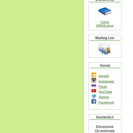
Corsi
GNU/Linux
Mailing List
Social
Anobii
Instagram
Flickr
YouTube
Twitter
Facebook
Sostienici!
Donazione
Occasionale