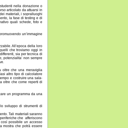
 studenti nella donazione o
so articolato da attuarsi in
ei materiali, i sopralluoghi
ento, la fase di testing e di
rmativo quali schede, foto e
po promuovendo un’immagine
abile. All’epoca della loro
 quelli che troviamo oggi in
fferenti, sia per tecnica di
ie, potenzialita’ non sempre
ve.
a oltre che una meraviglia
i altro tipo di calcolatore
 tempo e costruire una sala-
a oltre che come reperti di
aricare un programma da una
 lo sviluppo di strumenti di
nto. Tali materiali saranno
i periferiche che afferiscono
à così possibile un accesso
na mostra che potrà essere