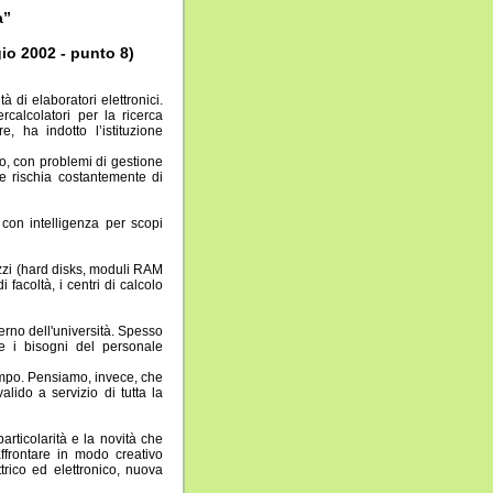
a”
gio 2002 - punto 8)
 di elaboratori elettronici.
calcolatori per la ricerca
e, ha indotto l’istituzione
, con problemi di gestione
e rischia costantemente di
 con intelligenza per scopi
zzi (hard disks, moduli RAM
 facoltà, i centri di calcolo
terno dell'università. Spesso
e i bisogni del personale
tempo. Pensiamo, invece, che
lido a servizio di tutta la
rticolarità e la novità che
ffrontare in modo creativo
trico ed elettronico, nuova