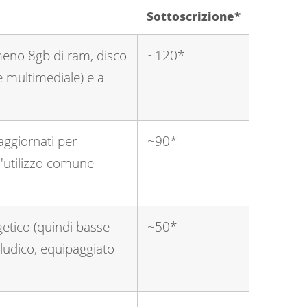
Sottoscrizione*
meno 8gb di ram, disco
~120*
e multimediale) e a
aggiornati per
~90*
l'utilizzo comune
etico (quindi basse
~50*
oludico, equipaggiato