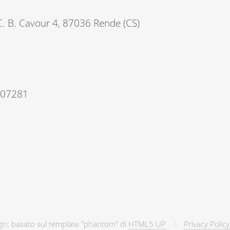
 C. B. Cavour 4, 87036 Rende (CS)
107281
gn: basato sul template "phantom" di
HTML5 UP
Privacy Policy