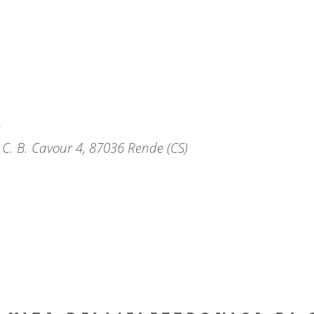
e
a C. B. Cavour 4, 87036 Rende (CS)