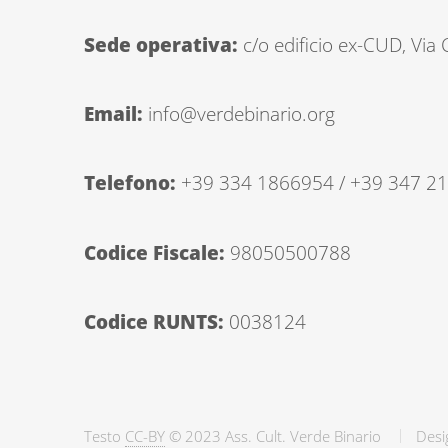
Sede operativa:
c/o edificio ex-CUD, Via
Email:
info@verdebinario.org
Telefono:
+39 334 1866954 / +39 347 2
Codice Fiscale:
98050500788
Codice RUNTS:
0038124
Testo
CC-BY
© 2023 Ass. Cult. Verde Binario
Desi