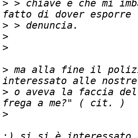
>
 > chiave e che mi imb
>
>
>
>
 ma alla fine il poliz
>
 o aveva la faccia del
>
:
) si si è interessato,