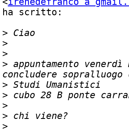
<
irenedefranco a gmail.
ha scritto:

>
>
>
>
 appuntamento venerdì 
>
>
>
>
>