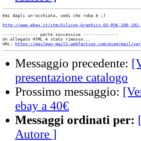
Emì dagli un'occhiata, vedi che roba è ;)

http://www.ebay.it/itm/Silicon-Graphics-O2-R5K-200-192-
-------------- parte successiva --------------

Un allegato HTML è stato rimosso...

URL: 
https://mailman-mail5.webfaction.com/pipermail/ver
Messaggio precedente:
[
presentazione catalogo
Prossimo messaggio:
[Ve
ebay a 40€
Messaggi ordinati per:
Autore ]