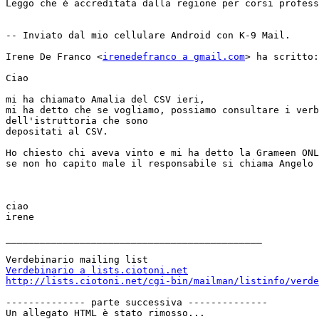
Leggo che è accreditata dalla regione per corsi profess
-- Inviato dal mio cellulare Android con K-9 Mail.

Irene De Franco <
irenedefranco a gmail.com
> ha scritto:

Ciao 

mi ha chiamato Amalia del CSV ieri,

mi ha detto che se vogliamo, possiamo consultare i verb
dell'istruttoria che sono

depositati al CSV.

Ho chiesto chi aveva vinto e mi ha detto la Grameen ONL
se non ho capito male il responsabile si chiama Angelo 
ciao

irene

_____________________________________________

Verdebinario a lists.ciotoni.net
http://lists.ciotoni.net/cgi-bin/mailman/listinfo/verde
-------------- parte successiva --------------

Un allegato HTML è stato rimosso...
